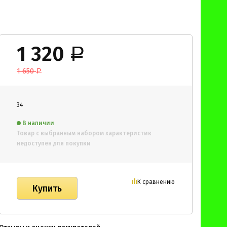
1 320
Р
1 650
Р
34
В наличии
Товар с выбранным набором характеристик
недоступен для покупки
К сравнению