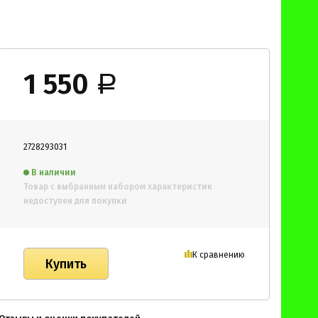
1 550
Р
2728293031
В наличии
Товар с выбранным набором характеристик
недоступен для покупки
К сравнению