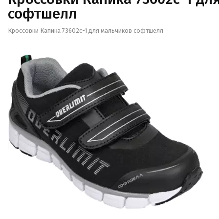
софтшелл
Кроссовки Капика 73602с-1 для мальчиков софтшелл