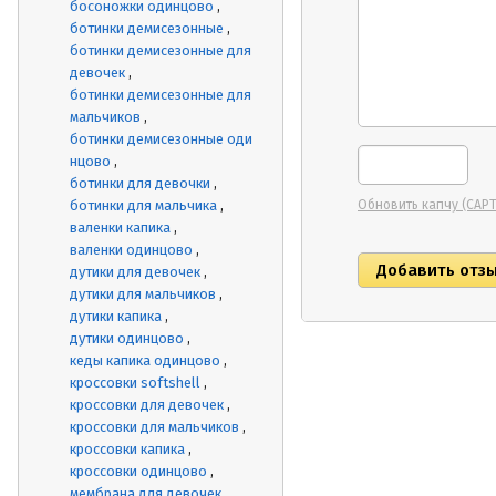
босоножки одинцово
ботинки демисезонные
ботинки демисезонные для
девочек
ботинки демисезонные для
мальчиков
ботинки демисезонные оди
нцово
ботинки для девочки
ботинки для мальчика
Обновить капчу (CAP
валенки капика
валенки одинцово
дутики для девочек
дутики для мальчиков
дутики капика
дутики одинцово
кеды капика одинцово
кроссовки softshell
кроссовки для девочек
кроссовки для мальчиков
кроссовки капика
кроссовки одинцово
мембрана для девочек