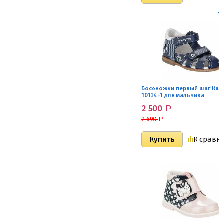
Босоножки первый шаг К
10134-1 для мальчика
2 500
Р
2 690
Р
К срав