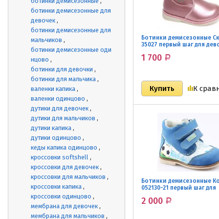
ботинки демисезонные
ботинки демисезонные для
девочек
ботинки демисезонные для
Ботинки демисезонные С
мальчиков
35027 первый шаг для дев
ботинки демисезонные оди
1 700
Р
нцово
ботинки для девочки
ботинки для мальчика
К срав
валенки капика
валенки одинцово
дутики для девочек
дутики для мальчиков
дутики капика
дутики одинцово
кеды капика одинцово
кроссовки softshell
кроссовки для девочек
кроссовки для мальчиков
Ботинки демисезонные К
кроссовки капика
052130-21 первый шаг для
мальчиков
кроссовки одинцово
2 000
Р
мембрана для девочек
мембрана для мальчиков