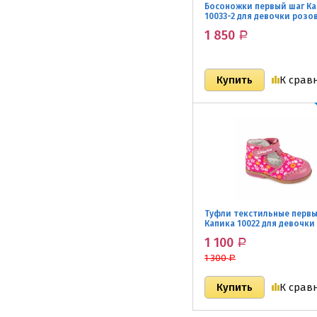
Босоножки первый шаг К
10033-2 для девочки розо
1 850
Р
К срав
Туфли текстильные первы
Капика 10022 для девочки
1 100
Р
1 300
Р
К срав