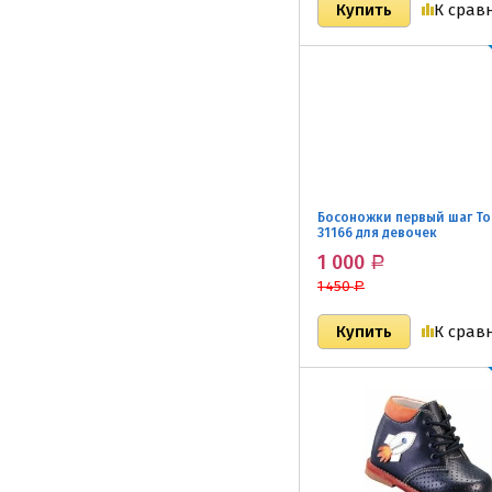
К срав
Босоножки первый шаг То
31166 для девочек
1 000
Р
1 450
Р
К срав