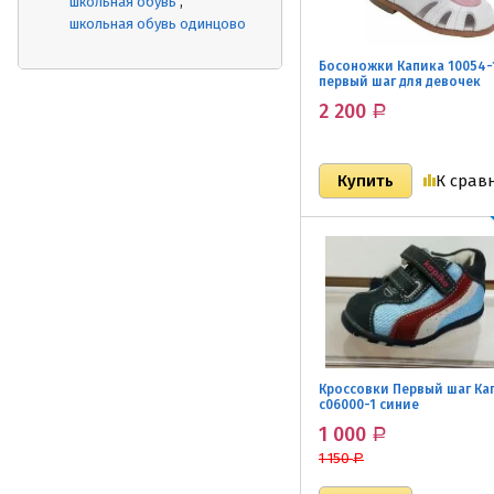
школьная обувь
школьная обувь одинцово
Босоножки Капика 10054-
первый шаг для девочек
2 200
Р
К срав
Кроссовки Первый шаг Ка
с06000-1 синие
1 000
Р
1 150
Р