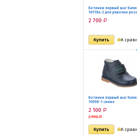
Ботинки первый шаг Капи
10118к-2 для девочки роз
2 700
Р
К срав
Ботинки первый шаг Капи
10098-1 синие
2 100
Р
2 990
Р
К срав