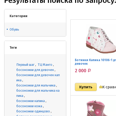
Результаты поиска по запросу
Категории
Обувь
Теги
Ботинки Капика 10106-1 д
девочек
Первый шаг
ТЦ Манго
босоножки для девочек
2 000
Р
босоножки для девочек кап
ика
босоножки для мальчика
К срав
босоножки для мальчика ка
пика
босоножки капика
босоножки кожа
босоножки одинцово