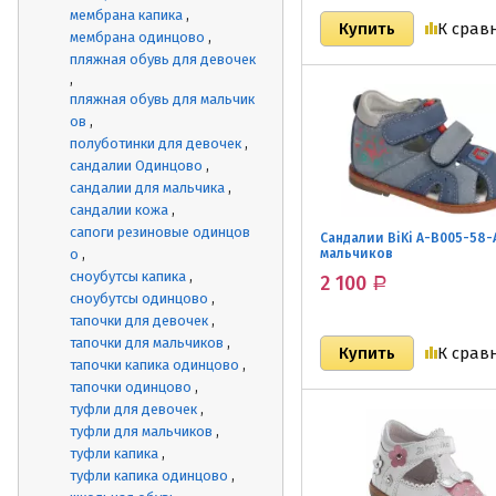
мембрана капика
К срав
мембрана одинцово
пляжная обувь для девочек
пляжная обувь для мальчик
ов
полуботинки для девочек
сандалии Одинцово
сандалии для мальчика
сандалии кожа
сапоги резиновые одинцов
Сандалии BiKi A-B005-58-
о
мальчиков
сноубутсы капика
2 100
Р
сноубутсы одинцово
тапочки для девочек
тапочки для мальчиков
К срав
тапочки капика одинцово
тапочки одинцово
туфли для девочек
туфли для мальчиков
туфли капика
туфли капика одинцово